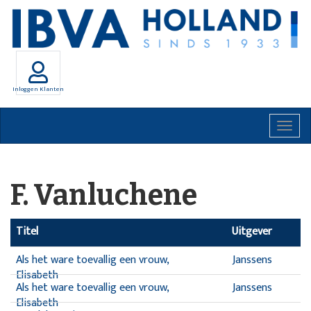
Inloggen Klanten
Togg
navig
F. Vanluchene
Titel
Uitgever
Als het ware toevallig een vrouw,
Janssens
Elisabeth
Als het ware toevallig een vrouw,
Janssens
Elisabeth