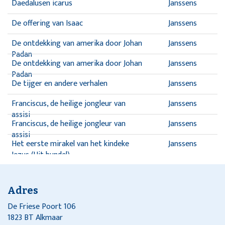
Daedalusen icarus
Janssens
De offering van Isaac
Janssens
De ontdekking van amerika door Johan
Janssens
Padan
De ontdekking van amerika door Johan
Janssens
Padan
De tijger en andere verhalen
Janssens
Franciscus, de heilige jongleur van
Janssens
assisi
Franciscus, de heilige jongleur van
Janssens
assisi
Het eerste mirakel van het kindeke
Janssens
Jezus (Uit bundel)
Het eerste wonder van het kindje
Janssens
Jezus
Het eerste wonder van het kindje
Janssens
Adres
Jezus
Het verhaal van de tijger
Janssens
De Friese Poort 106
1823 BT Alkmaar
Moeders hasjies is de beste
Janssens