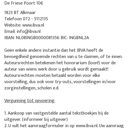
De Friese Poort 106
1823 BT Alkmaar
Telefoon 072 - 5112135
Website: www.ibva.nl
Email: info@ibva.nl
IBAN: NL08INGB0000081356 BIC: INGBNL2A
Geen enkele andere instantie dan het IBVA heeft de
bevoegdheid genoemde rechten van u te claimen, of te innen.
Auteursrechten betekenen het honorarium (loon!) voor de
auteur van wiens werk door u gebruik wordt gemaakt!
Auteursrechten moeten betaald worden voor elke
voorstelling, dus ook voor try-outs, voorstellingen in/voor
zorginstellingen, scholen e.d.
Vergunning tot opvoering:
1. Aankoop van vastgestelde aantal tekstboekjes bij de
uitgever. (informeer bij uitgever)
2. U vult het aanvraagformulier in op www.ibva.nl. Uw aanvraag