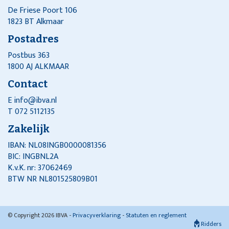
De Friese Poort 106
1823 BT Alkmaar
Postadres
Postbus 363
1800 AJ ALKMAAR
Contact
E
info@ibva.nl
T 072 5112135
Zakelijk
IBAN: NL08INGB0000081356
BIC: INGBNL2A
K.v.K. nr: 37062469
BTW NR NL801525809B01
© Copyright 2026 IBVA -
Privacyverklaring
-
Statuten en reglement
Ridders