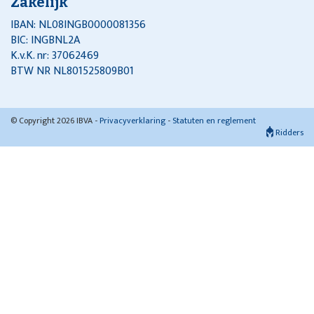
Zakelijk
IBAN: NL08INGB0000081356
BIC: INGBNL2A
K.v.K. nr: 37062469
BTW NR NL801525809B01
© Copyright 2026 IBVA -
Privacyverklaring
-
Statuten en reglement
Ridders