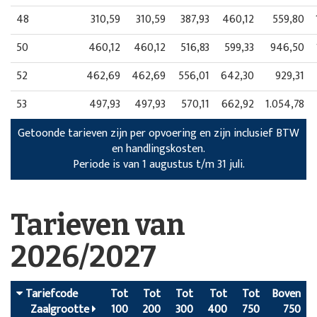
48
310,59
310,59
387,93
460,12
559,80
50
460,12
460,12
516,83
599,33
946,50
52
462,69
462,69
556,01
642,30
929,31
53
497,93
497,93
570,11
662,92
1.054,78
Getoonde tarieven zijn per opvoering en zijn inclusief BTW
en handlingskosten.
Periode is van 1 augustus t/m 31 juli.
Tarieven van
2026/2027
Tariefcode
Tot
Tot
Tot
Tot
Tot
Boven
Zaalgrootte
100
200
300
400
750
750