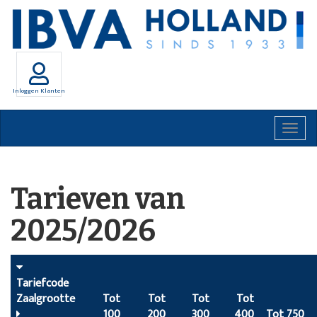
Inloggen Klanten
Togg
navig
Tarieven van
2025/2026
Tariefcode
Zaalgrootte
Tot
Tot
Tot
Tot
100
200
300
400
Tot 750