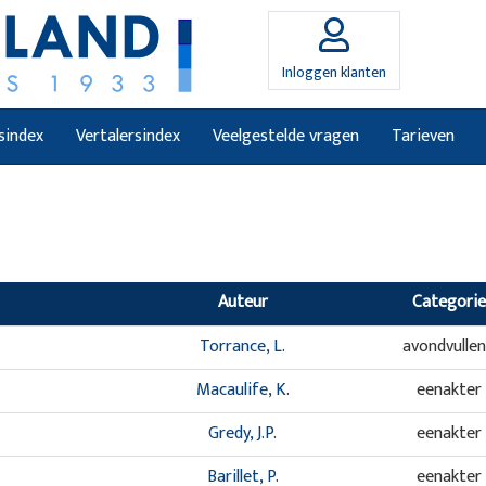
Inloggen klanten
sindex
Vertalersindex
Veelgestelde vragen
Tarieven
Auteur
Categorie
Torrance, L.
avondvulle
Macaulife, K.
eenakter
Gredy, J.P.
eenakter
Barillet, P.
eenakter