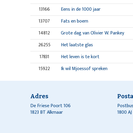
13166
Eens in de 1000 jaar
13707
Fats en boem
14812
Grote dag van Olivier W. Pankey
26255
Het laatste glas
17831
Het leven is te kort
15922
Ik wil Mjoessof spreken
15922
Ik wil Mjoessof spreken
18117
Lucy's baby
Adres
Post
20338
Oscar
De Friese Poort 106
Postbus
1823 BT Alkmaar
1800 A
26227
Uw eigen mevrouw last
26227
Uw eigen mevrouw last