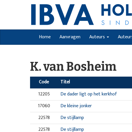
Home
Aanvragen
Auteurs
Auteur
K. van Bosheim
Code
Titel
12205
De dader ligt op het kerkhof
17060
De kleine jonker
22578
De stijllamp
22578
De stijllamp