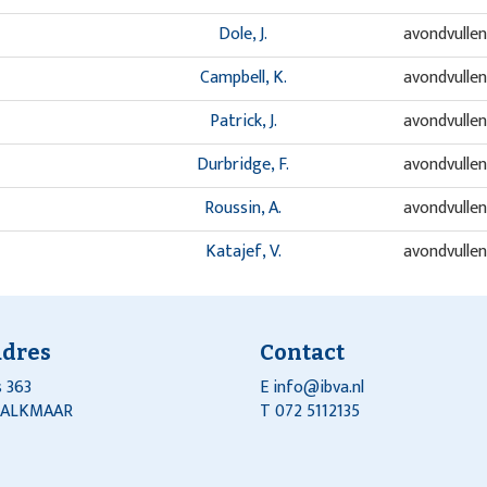
Dole, J.
avondvulle
Campbell, K.
avondvulle
Patrick, J.
avondvulle
Durbridge, F.
avondvulle
Roussin, A.
avondvulle
Katajef, V.
avondvulle
Dalmat, T.
avondvulle
Patrick, J.
avondvulle
adres
Contact
Magnier, C.
avondvulle
 363
E
info@ibva.nl
J ALKMAAR
T 072 5112135
Yeldham, P.
avondvulle
Churchill, D.
avondvulle