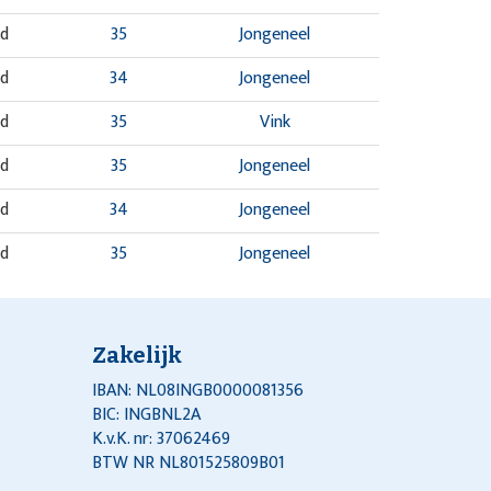
nd
35
Jongeneel
nd
34
Jongeneel
nd
35
Vink
nd
35
Jongeneel
nd
34
Jongeneel
nd
35
Jongeneel
nd
35
Jongeneel
nd
35
Vink
Zakelijk
nd
34
Jongeneel
IBAN: NL08INGB0000081356
BIC: INGBNL2A
nd
34
Jongeneel
K.v.K. nr: 37062469
BTW NR NL801525809B01
nd
34
Jongeneel