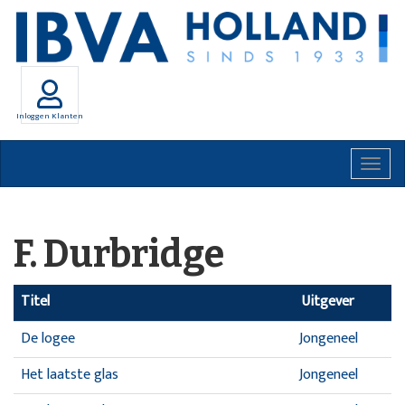
Inloggen Klanten
Togg
navig
F. Durbridge
Titel
Uitgever
De logee
Jongeneel
Het laatste glas
Jongeneel