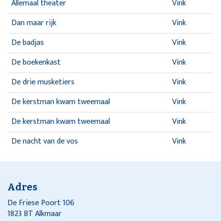
Allemaal theater
Vink
Dan maar rijk
Vink
De badjas
Vink
De boekenkast
Vink
De drie musketiers
Vink
De kerstman kwam tweemaal
Vink
De kerstman kwam tweemaal
Vink
De nacht van de vos
Vink
De rattenvanger van Hamelen
Vink
Doodgewone vrouwen
Vink
Adres
Een beetje geven en een beetje nemen
Vink
De Friese Poort 106
1823 BT Alkmaar
Een droom van een deurwaarder
Vink