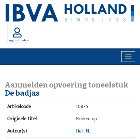
Inloggen Klanten
Togg
navig
Aanmelden opvoering toneelstuk
De badjas
Artikelcode
10875
Originele titel
Broken up
Auteur(s)
Hall, N.