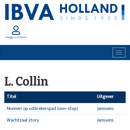
Inloggen Klanten
Togg
navig
L. Collin
Titel
Uitgever
Nonnen op uitbrekerspad (non-stop)
Janssens
Wachtzaal story
Janssens