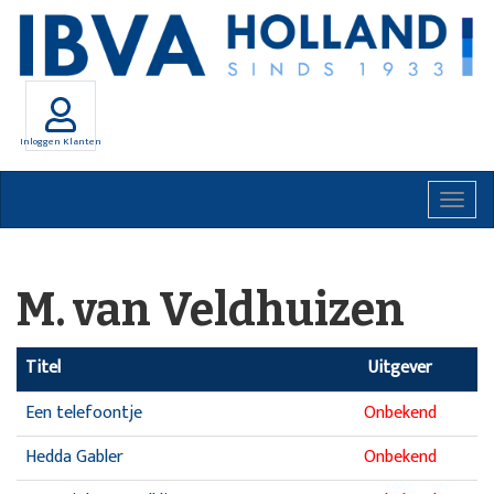
Inloggen Klanten
Togg
navig
M. van Veldhuizen
Titel
Uitgever
Een telefoontje
Onbekend
Hedda Gabler
Onbekend