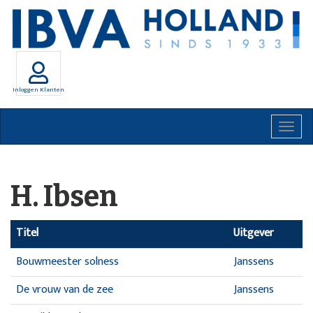
Inloggen Klanten
Togg
navig
H. Ibsen
Titel
Uitgever
Bouwmeester solness
Janssens
De vrouw van de zee
Janssens