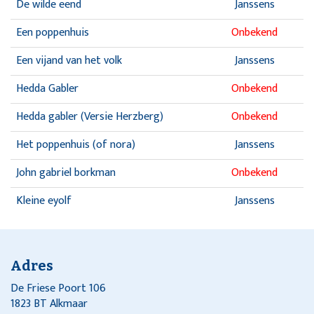
De wilde eend
Janssens
Een poppenhuis
Onbekend
Een vijand van het volk
Janssens
Hedda Gabler
Onbekend
Hedda gabler (Versie Herzberg)
Onbekend
Het poppenhuis (of nora)
Janssens
John gabriel borkman
Onbekend
Kleine eyolf
Janssens
Kleine Eyolf
Eigen beheer
Nora
Onbekend
Adres
Nora
Onbekend
De Friese Poort 106
1823 BT Alkmaar
Nora (of het poppenhuis)
Janssens