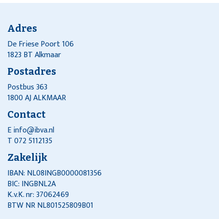
Adres
De Friese Poort 106
1823 BT Alkmaar
Postadres
Postbus 363
1800 AJ ALKMAAR
Contact
E
info@ibva.nl
T 072 5112135
Zakelijk
IBAN: NL08INGB0000081356
BIC: INGBNL2A
K.v.K. nr: 37062469
BTW NR NL801525809B01