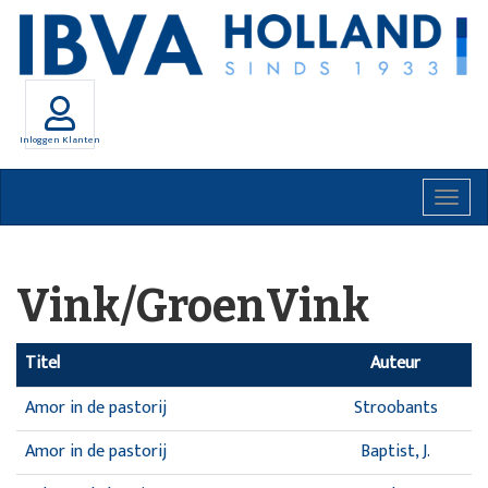
Inloggen Klanten
Togg
navig
Vink/GroenVink
Titel
Auteur
Amor in de pastorij
Stroobants
Amor in de pastorij
Baptist, J.