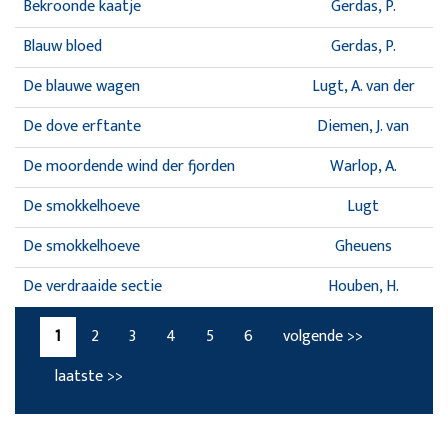
Bekroonde kaatje
Gerdas, P.
Blauw bloed
Gerdas, P.
De blauwe wagen
Lugt, A. van der
De dove erftante
Diemen, J. van
De moordende wind der fjorden
Warlop, A.
De smokkelhoeve
Lugt
De smokkelhoeve
Gheuens
De verdraaide sectie
Houben, H.
1
2
3
4
5
6
volgende >>
laatste >>