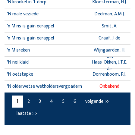
'N kronkel in 't dorp
Kloosterman, H.J.
'N male veziede
Deelman, A.M.J.
'n Mins is gain eerappel
Smit, A.
'n Mins is gain eerappel
Graaf, J. de
'n Misreken
Wijngaarden, H.
van
'N nei klaid
Haas-Okken, J.T.E.
de
'N oetstapke
Dorrenboom, P.J.
'N olderwetse wetholdersvergoadern
Onbekend
1
2
3
4
5
6
volgende >>
laatste >>