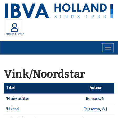
Inloggen Klanten
Togg
navig
Vink/Noordstar
Titel
Auteur
'N aiw achter
Bomans, G.
'N kerel
Eelssema, W.J.