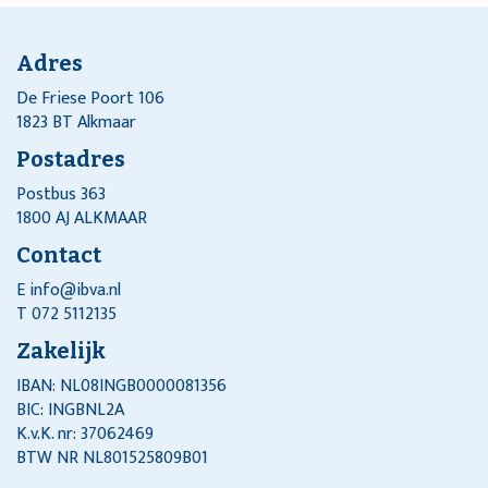
Adres
De Friese Poort 106
1823 BT Alkmaar
Postadres
Postbus 363
1800 AJ ALKMAAR
Contact
E
info@ibva.nl
T 072 5112135
Zakelijk
IBAN: NL08INGB0000081356
BIC: INGBNL2A
K.v.K. nr: 37062469
BTW NR NL801525809B01