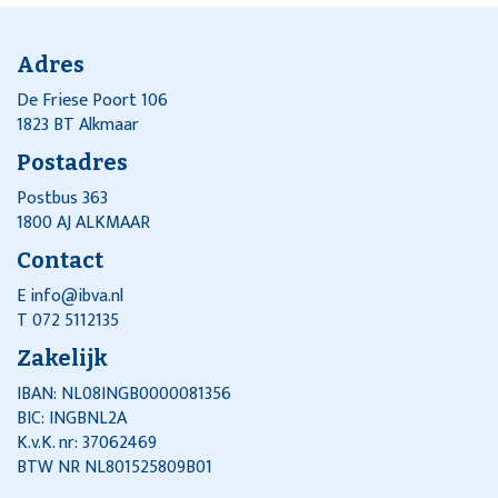
Adres
De Friese Poort 106
1823 BT Alkmaar
Postadres
Postbus 363
1800 AJ ALKMAAR
Contact
E
info@ibva.nl
T 072 5112135
Zakelijk
IBAN: NL08INGB0000081356
BIC: INGBNL2A
K.v.K. nr: 37062469
BTW NR NL801525809B01