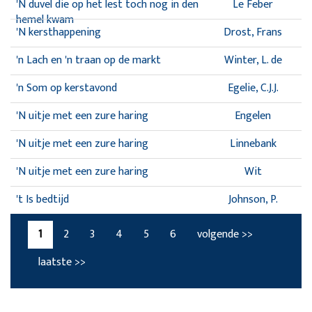
'N duvel die op het lest toch nog in den
Le Feber
hemel kwam
'N kersthappening
Drost, Frans
'n Lach en 'n traan op de markt
Winter, L. de
'n Som op kerstavond
Egelie, C.J.J.
'N uitje met een zure haring
Engelen
'N uitje met een zure haring
Linnebank
'N uitje met een zure haring
Wit
't Is bedtijd
Johnson, P.
1
2
3
4
5
6
volgende >>
laatste >>