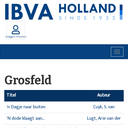
Inloggen Klanten
Togg
navig
Grosfeld
Titel
Auteur
'n Dagje naar buiten
Cuyk, S. van
'N dode klaagt aan...
Lugt, Arie van der