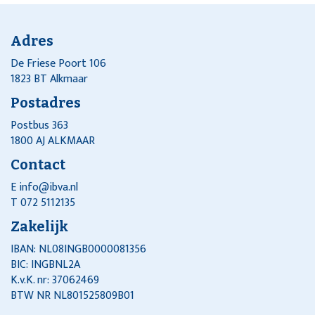
Adres
De Friese Poort 106
1823 BT Alkmaar
Postadres
Postbus 363
1800 AJ ALKMAAR
Contact
E
info@ibva.nl
T 072 5112135
Zakelijk
IBAN: NL08INGB0000081356
BIC: INGBNL2A
K.v.K. nr: 37062469
BTW NR NL801525809B01