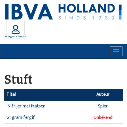
Inloggen Klanten
Togg
navig
Stuft
Titel
Auteur
'N frijer mei fratsen
Spier
61 gram fergif
Onbekend