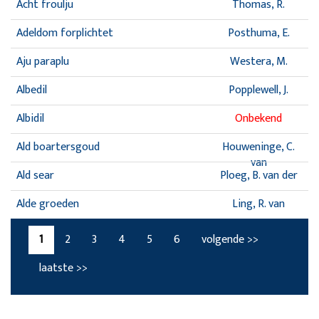
Acht froulju
Thomas, R.
Adeldom forplichtet
Posthuma, E.
Aju paraplu
Westera, M.
Albedil
Popplewell, J.
Albidil
Onbekend
Ald boartersgoud
Houweninge, C.
van
Ald sear
Ploeg, B. van der
Alde groeden
Ling, R. van
1
2
3
4
5
6
volgende >>
laatste >>