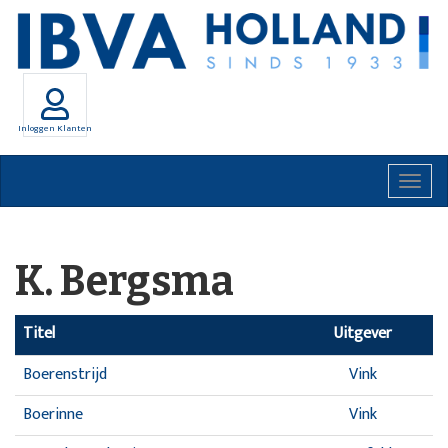
Inloggen Klanten
Togg
navig
K. Bergsma
Titel
Uitgever
Boerenstrijd
Vink
Boerinne
Vink