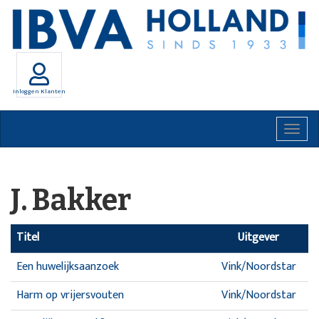
Inloggen Klanten
Togg
navig
J. Bakker
Titel
Uitgever
Een huwelijksaanzoek
Vink/Noordstar
Harm op vrijersvouten
Vink/Noordstar