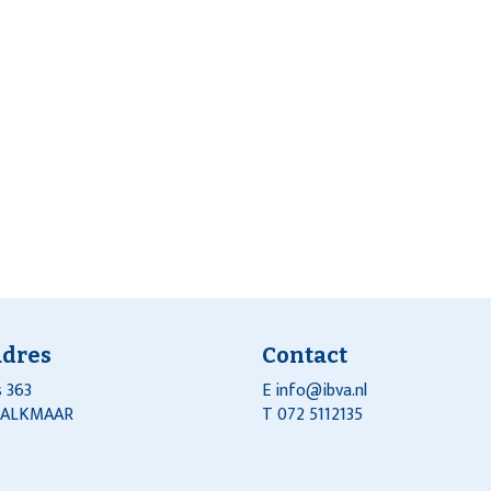
adres
Contact
 363
E
info@ibva.nl
J ALKMAAR
T 072 5112135