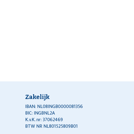
Zakelijk
IBAN: NL08INGB0000081356
BIC: INGBNL2A
K.v.K. nr: 37062469
BTW NR NL801525809B01