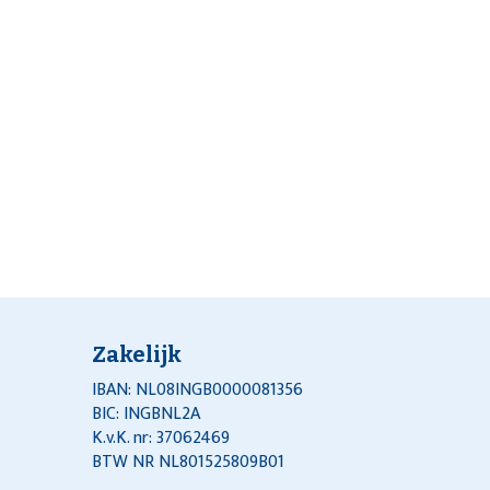
Zakelijk
IBAN: NL08INGB0000081356
BIC: INGBNL2A
K.v.K. nr: 37062469
BTW NR NL801525809B01