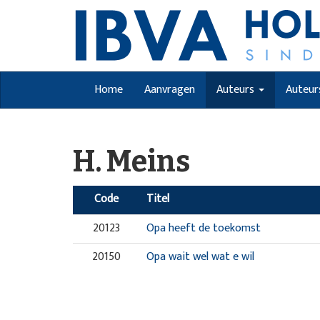
Home
Aanvragen
Auteurs
Auteur
H. Meins
Code
Titel
20123
Opa heeft de toekomst
20150
Opa wait wel wat e wil