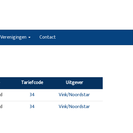
Verenigingen
Contact
Tariefcode
Uitgever
nd
34
Vink/Noordstar
nd
34
Vink/Noordstar