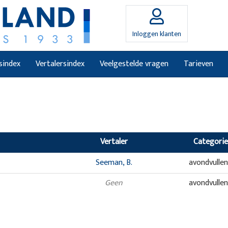
Inloggen klanten
sindex
Vertalersindex
Veelgestelde vragen
Tarieven
Vertaler
Categorie
Seeman, B.
avondvulle
Geen
avondvulle