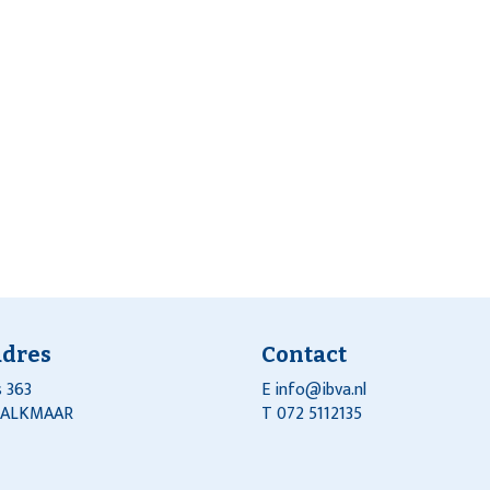
adres
Contact
 363
E
info@ibva.nl
J ALKMAAR
T 072 5112135