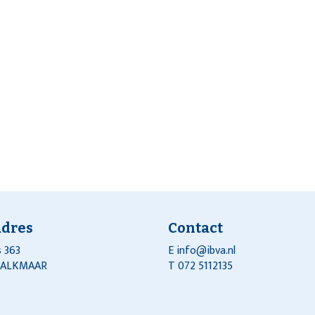
adres
Contact
 363
E
info@ibva.nl
J ALKMAAR
T 072 5112135