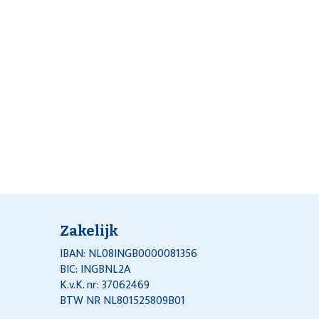
Zakelijk
IBAN: NL08INGB0000081356
BIC: INGBNL2A
K.v.K. nr: 37062469
BTW NR NL801525809B01