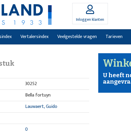
Inloggen klanten
sindex
Vertalersindex
Veelgestelde vragen
Tarieven
Wink
stuk
U heeft 
aangevra
30252
Bella fortuyn
Lauwaert, Guido
0