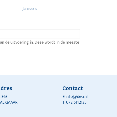
Janssens
an de uitvoering in. Deze wordt in de meeste
adres
Contact
 363
E
info@ibva.nl
J ALKMAAR
T 072 5112135