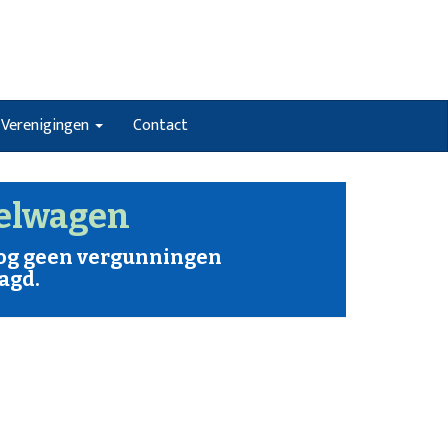
Verenigingen
Contact
elwagen
nog geen vergunningen
agd.