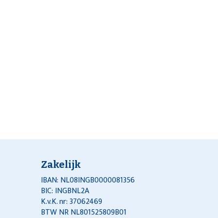
Zakelijk
IBAN: NL08INGB0000081356
BIC: INGBNL2A
K.v.K. nr: 37062469
BTW NR NL801525809B01