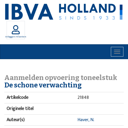
Inloggen Klanten
Togg
navig
Aanmelden opvoering toneelstuk
De schone verwachting
Artikelcode
21848
Originele titel
Auteur(s)
Haver, N.