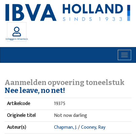
Inloggen Klanten
Togg
navig
Aanmelden opvoering toneelstuk
Nee leave, no net!
Artikelcode
19375
Originele titel
Not now darling
Auteur(s)
Chapman, J.
/
Cooney, Ray