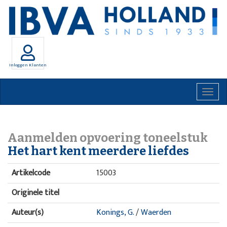
Inloggen Klanten
Togg
navig
Aanmelden opvoering toneelstuk
Het hart kent meerdere liefdes
Artikelcode
15003
Originele titel
Auteur(s)
Konings, G.
/
Waerden