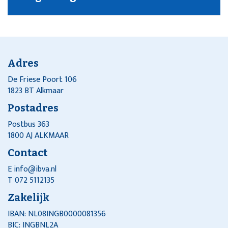
Adres
De Friese Poort 106
1823 BT Alkmaar
Postadres
Postbus 363
1800 AJ ALKMAAR
Contact
E
info@ibva.nl
T 072 5112135
Zakelijk
IBAN: NL08INGB0000081356
BIC: INGBNL2A