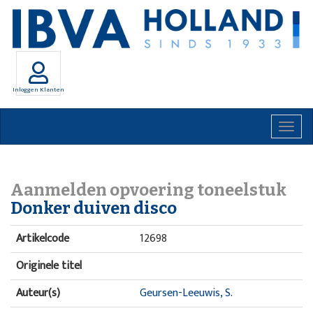
Inloggen Klanten
Togg
navig
Aanmelden opvoering toneelstuk
Donker duiven disco
Artikelcode
12698
Originele titel
Auteur(s)
Geursen-Leeuwis, S.