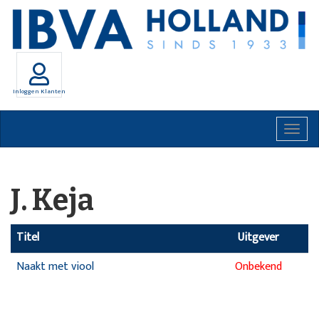
Inloggen Klanten
Togg
navig
J. Keja
Titel
Uitgever
Naakt met viool
Onbekend