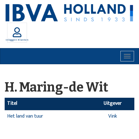
Inloggen Klanten
Togg
navig
H. Maring-de Wit
Titel
Uitgever
Het land van tuur
Vink