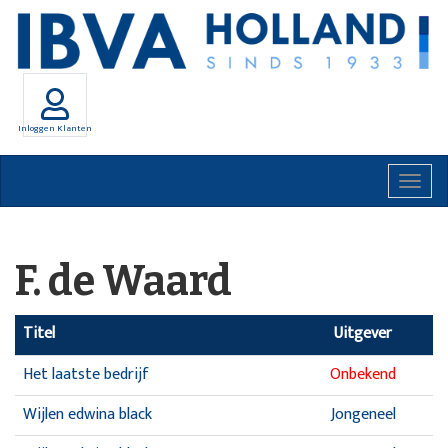
Inloggen Klanten
Togg
navig
F. de Waard
Titel
Uitgever
Het laatste bedrijf
Onbekend
Wijlen edwina black
Jongeneel