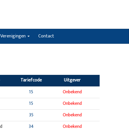
Verenigingen
Contact
Tariefcode
Uitgever
15
Onbekend
15
Onbekend
35
Onbekend
nd
34
Onbekend