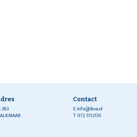
adres
Contact
 363
E
info@ibva.nl
J ALKMAAR
T 072 5112135