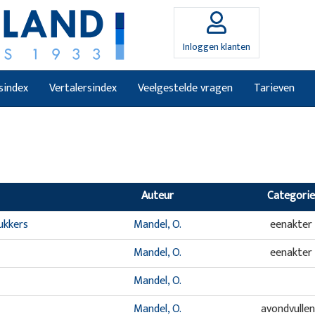
Inloggen klanten
sindex
Vertalersindex
Veelgestelde vragen
Tarieven
Auteur
Categorie
ukkers
Mandel, O.
eenakter
Mandel, O.
eenakter
Mandel, O.
Mandel, O.
avondvulle