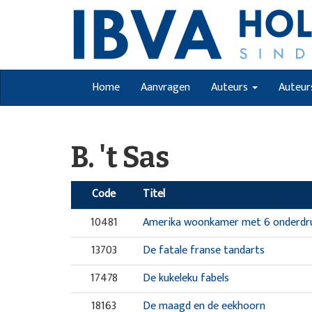
Home
Aanvragen
Auteurs
Auteur
B. 't Sas
Code
Titel
10481
Amerika woonkamer met 6 onderdr
13703
De fatale franse tandarts
17478
De kukeleku fabels
18163
De maagd en de eekhoorn