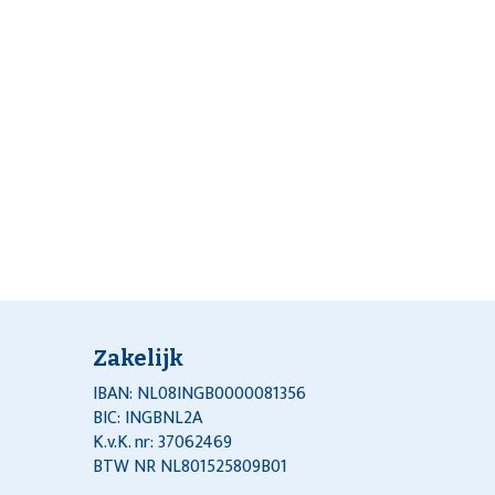
Zakelijk
IBAN: NL08INGB0000081356
BIC: INGBNL2A
K.v.K. nr: 37062469
BTW NR NL801525809B01