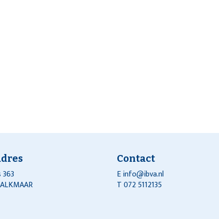
adres
Contact
 363
E
info@ibva.nl
J ALKMAAR
T 072 5112135