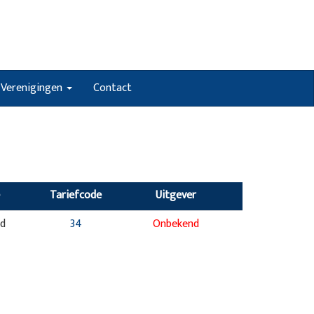
Verenigingen
Contact
Tariefcode
Uitgever
nd
34
Onbekend