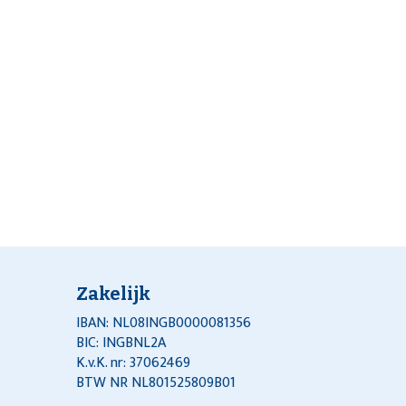
Zakelijk
IBAN: NL08INGB0000081356
BIC: INGBNL2A
K.v.K. nr: 37062469
BTW NR NL801525809B01