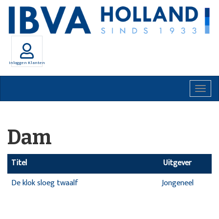
Inloggen Klanten
Togg
navig
Dam
Titel
Uitgever
De klok sloeg twaalf
Jongeneel