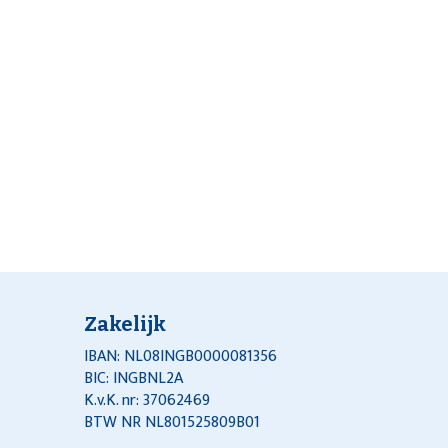
Zakelijk
IBAN: NL08INGB0000081356
BIC: INGBNL2A
K.v.K. nr: 37062469
BTW NR NL801525809B01