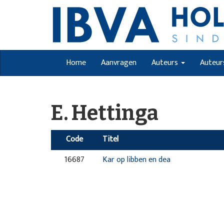
Home
Aanvragen
Auteurs
Auteur
E. Hettinga
Code
Titel
16687
Kar op libben en dea