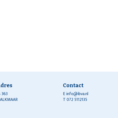
adres
Contact
 363
E
info@ibva.nl
J ALKMAAR
T 072 5112135