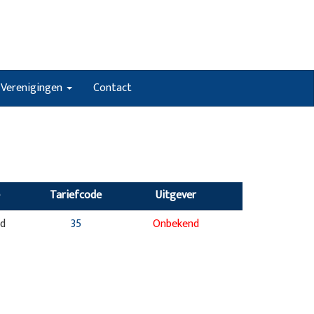
Verenigingen
Contact
Tariefcode
Uitgever
nd
35
Onbekend