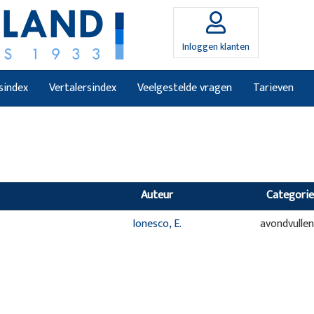
Inloggen klanten
sindex
Vertalersindex
Veelgestelde vragen
Tarieven
Auteur
Categorie
Ionesco, E.
avondvulle