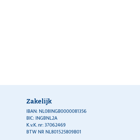
Zakelijk
IBAN: NL08INGB0000081356
BIC: INGBNL2A
K.v.K. nr: 37062469
BTW NR NL801525809B01