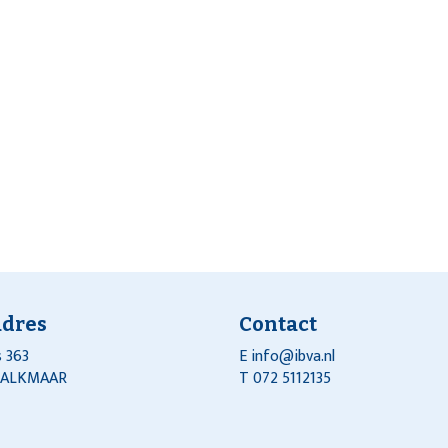
adres
Contact
 363
E
info@ibva.nl
J ALKMAAR
T 072 5112135