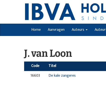
Home
Aanvragen
Auteurs
Auteur
J. van Loon
Code
Titel
16603
De kale zangeres