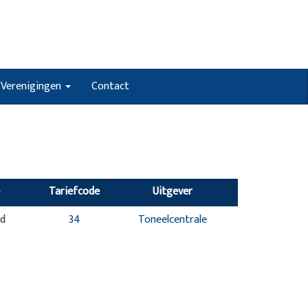
Verenigingen
Contact
Tariefcode
Uitgever
nd
34
Toneelcentrale