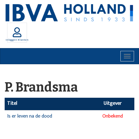
Inloggen Klanten
Togg
navig
P. Brandsma
Titel
Uitgever
Is er leven na de dood
Onbekend