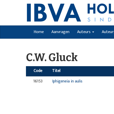
Home
Aanvragen
Auteurs
Auteur
C.W. Gluck
Code
Titel
16153
Iphigeneia in aulis