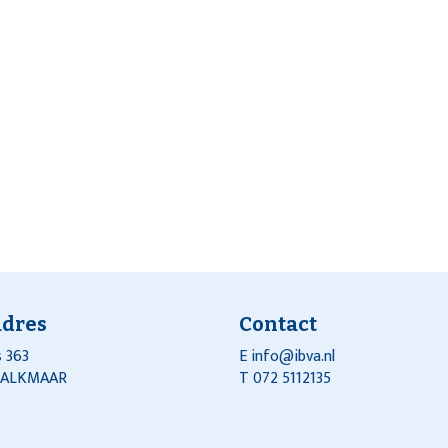
adres
Contact
 363
E
info@ibva.nl
J ALKMAAR
T 072 5112135