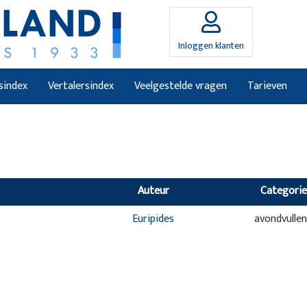
Inloggen klanten
sindex
Vertalersindex
Veelgestelde vragen
Tarieven
Auteur
Categorie
Euripides
avondvulle