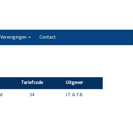
Verenigingen
Contact
Tariefcode
Uitgever
nd
34
I.T. & F.B.