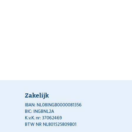
Zakelijk
IBAN: NL08INGB0000081356
BIC: INGBNL2A
K.v.K. nr: 37062469
BTW NR NL801525809B01