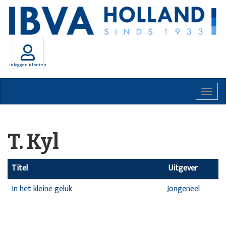
Inloggen Klanten
Togg
navig
T. Kyl
Titel
Uitgever
In het kleine geluk
Jongeneel