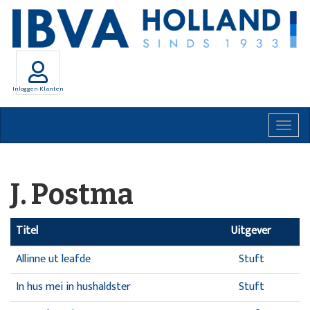
Inloggen Klanten
Togg
navig
J. Postma
Titel
Uitgever
Allinne ut leafde
Stuft
In hus mei in hushaldster
Stuft