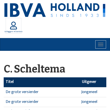
Inloggen Klanten
Togg
navig
C. Scheltema
Titel
Uitgever
De grote versierder
Jongeneel
De grote versierder
Jongeneel