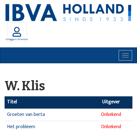
Inloggen Klanten
Togg
navig
W. Klis
Titel
Uitgever
Groeten van berta
Onbekend
Het probleem
Onbekend