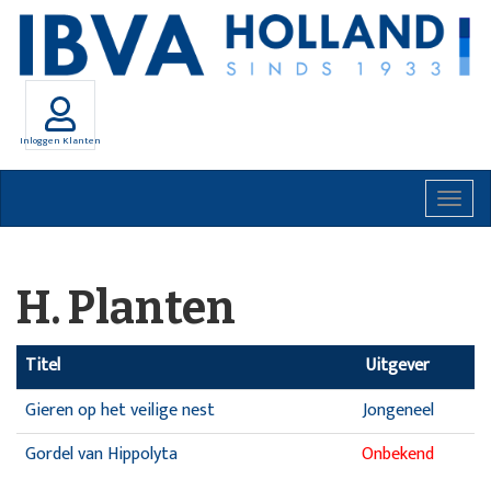
Inloggen Klanten
Togg
navig
H. Planten
Titel
Uitgever
Gieren op het veilige nest
Jongeneel
Gordel van Hippolyta
Onbekend