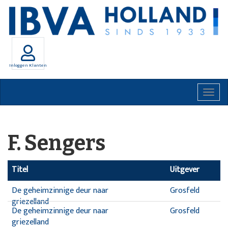
Inloggen Klanten
Togg
navig
F. Sengers
Titel
Uitgever
De geheimzinnige deur naar
Grosfeld
griezelland
De geheimzinnige deur naar
Grosfeld
griezelland