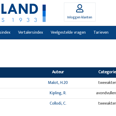
Inloggen klanten
sindex
Vertalersindex
Veelgestelde vragen
Tarieven
Auteur
Categorie
Malot, H.20
tweeakte
Kipling, R.
avondvulle
Collodi, C.
tweeakte