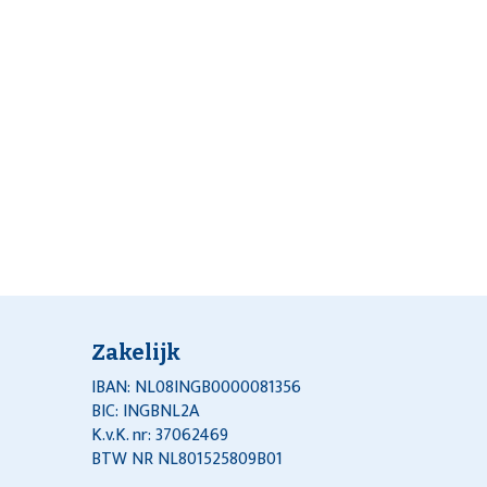
Zakelijk
IBAN: NL08INGB0000081356
BIC: INGBNL2A
K.v.K. nr: 37062469
BTW NR NL801525809B01