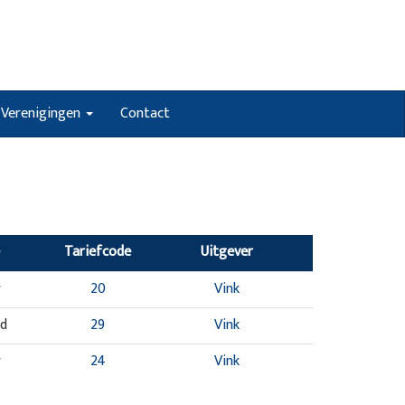
Verenigingen
Contact
Tariefcode
Uitgever
r
20
Vink
nd
29
Vink
r
24
Vink