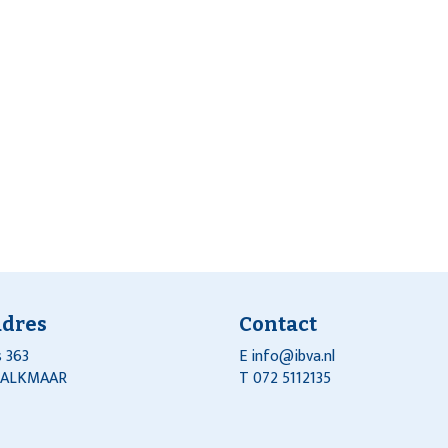
adres
Contact
 363
E
info@ibva.nl
J ALKMAAR
T 072 5112135