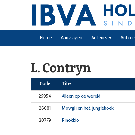
Home
Aanvragen
Auteurs
Auteur
L. Contryn
Code
Titel
25954
Alleen op de wereld
26081
Mowgli en het jungleboek
20779
Pinokkio