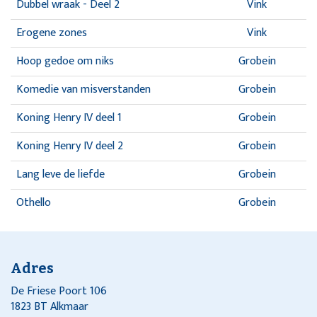
Dubbel wraak - Deel 2
Vink
Erogene zones
Vink
Hoop gedoe om niks
Grobein
Komedie van misverstanden
Grobein
Koning Henry IV deel 1
Grobein
Koning Henry IV deel 2
Grobein
Lang leve de liefde
Grobein
Othello
Grobein
Stroomopwaarts
Vink
Twee vrienden uit Verona
Grobein
Adres
Wat jullie willen
Grobein
De Friese Poort 106
1823 BT Alkmaar