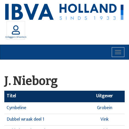
Inloggen Klanten
Togg
navig
J. Nieborg
Titel
Uitgever
Cymbeline
Grobein
Dubbel wraak deel 1
Vink