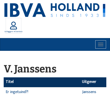
Inloggen Klanten
Togg
navig
V. Janssens
Titel
Uitgever
Er ingetuind?!
Janssens