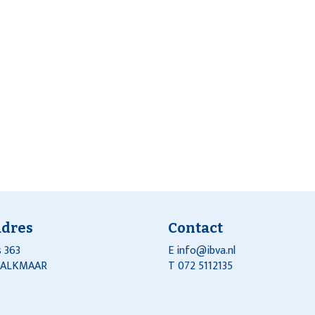
adres
Contact
 363
E
info@ibva.nl
J ALKMAAR
T 072 5112135