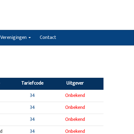
Verenigingen
Contact
Tariefcode
Uitgever
34
Onbekend
34
Onbekend
34
Onbekend
nd
34
Onbekend