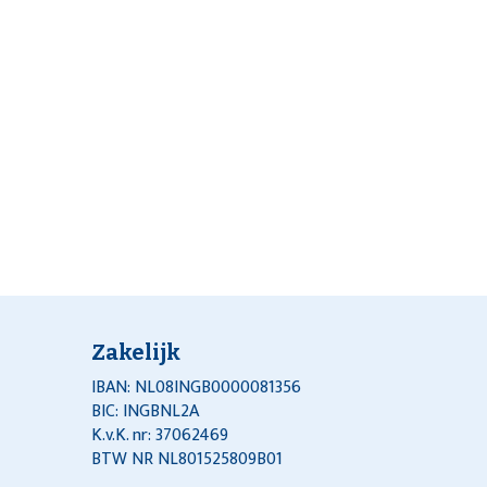
Zakelijk
IBAN: NL08INGB0000081356
BIC: INGBNL2A
K.v.K. nr: 37062469
BTW NR NL801525809B01