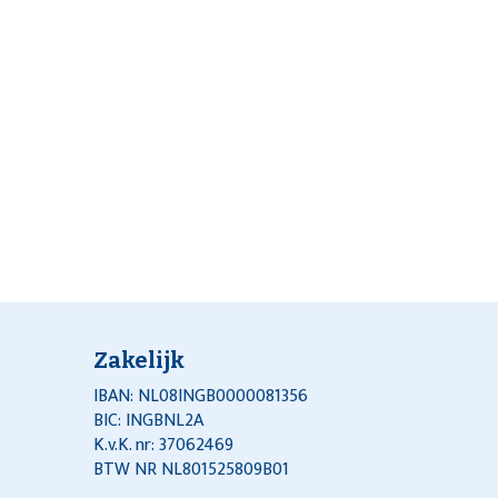
Zakelijk
IBAN: NL08INGB0000081356
BIC: INGBNL2A
K.v.K. nr: 37062469
BTW NR NL801525809B01