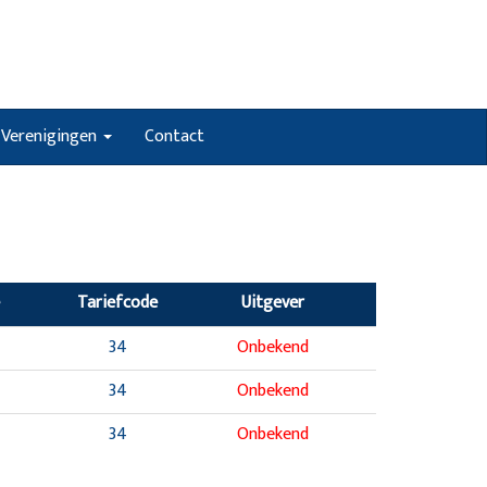
Verenigingen
Contact
Tariefcode
Uitgever
34
Onbekend
34
Onbekend
34
Onbekend