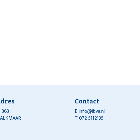
adres
Contact
 363
E
info@ibva.nl
J ALKMAAR
T 072 5112135