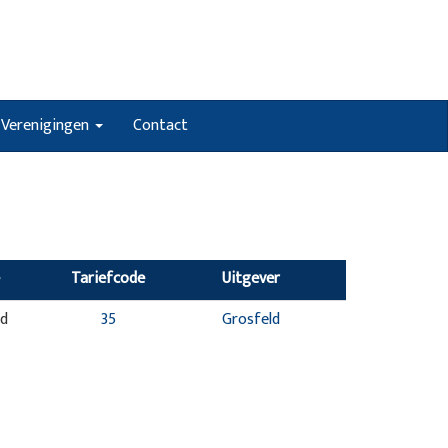
Verenigingen
Contact
Tariefcode
Uitgever
nd
35
Grosfeld