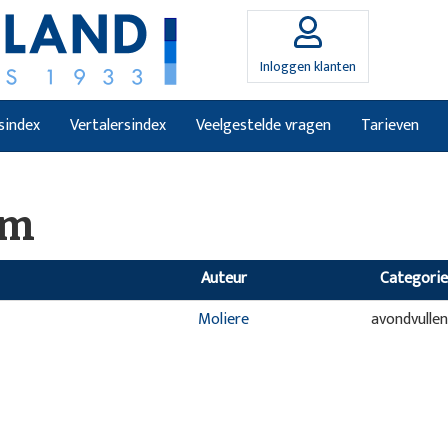
Inloggen klanten
sindex
Vertalersindex
Veelgestelde vragen
Tarieven
om
Auteur
Categorie
Moliere
avondvulle