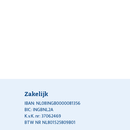
Zakelijk
IBAN: NL08INGB0000081356
BIC: INGBNL2A
K.v.K. nr: 37062469
BTW NR NL801525809B01