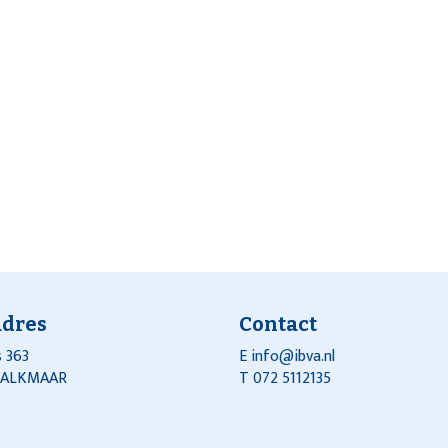
adres
Contact
 363
E
info@ibva.nl
J ALKMAAR
T 072 5112135