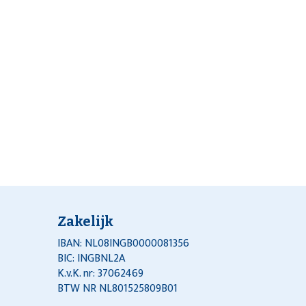
Zakelijk
IBAN: NL08INGB0000081356
BIC: INGBNL2A
K.v.K. nr: 37062469
BTW NR NL801525809B01