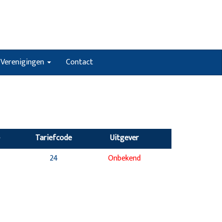
Verenigingen
Contact
Tariefcode
Uitgever
24
Onbekend