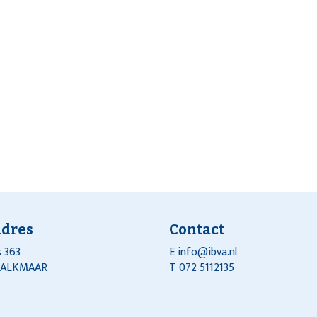
adres
Contact
 363
E
info@ibva.nl
J ALKMAAR
T 072 5112135