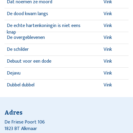
Dat noemen ze moord
Vink
De dood kwam langs
Vink
De echte hartenkoningin is niet eens
Vink
knap
De overgeblevenen
Vink
De schilder
Vink
Debuut voor een dode
Vink
Dejavu
Vink
Dubbel dubbel
Vink
Dubbel dubbel
Vink
Een ogenblik van zwakheid
Vink
Adres
Examenkoorts
Vink
De Friese Poort 106
1823 BT Alkmaar
Galatea's handen
Vink