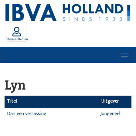
Inloggen Klanten
Togg
navig
Lyn
Titel
Uitgever
Da's een verrassing
Jongeneel