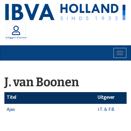
Inloggen Klanten
Togg
navig
J. van Boonen
Titel
Uitgever
Ajax
I.T. & F.B.